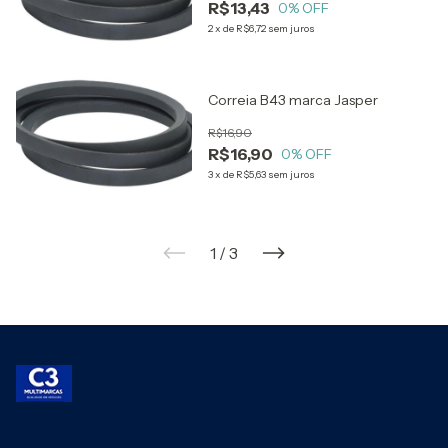
R$13,43
0
% OFF
2
x
de
R$6,72
sem juros
Correia B43 marca Jasper
R$16,90
R$16,90
0
% OFF
3
x
de
R$5,63
sem juros
1
/
3