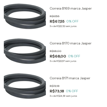
Correia B169 marca Jasper
R$67,55
R$67,55
0
% OFF
3
x
de
R$22,52
sem juros
Correia B170 marca Jasper
R$68,00
R$68,00
0
% OFF
3
x
de
R$22,67
sem juros
Correia B171 marca Jasper
R$73,18
R$73,18
0
% OFF
3
x
de
R$24,39
sem juros