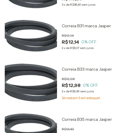
3
x
de
R$38,40
sem juros
Correia B31 marca Jasper
R$12,14
R$12,14
0
% OFF
2
x
de
R$6,07
sem juros
Correia B33 marca Jasper
R$12,98
R$12,98
0
% OFF
2
x
de
R$6,49
sem juros
Só restam
5
em estoque!
Correia B35 marca Jasper
R$13,43