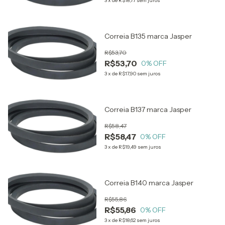
3
x
de
R$18,77
sem juros
Correia B135 marca Jasper
R$53,70
R$53,70
0
% OFF
3
x
de
R$17,90
sem juros
Correia B137 marca Jasper
R$58,47
R$58,47
0
% OFF
3
x
de
R$19,49
sem juros
Correia B140 marca Jasper
R$55,86
R$55,86
0
% OFF
3
x
de
R$18,62
sem juros