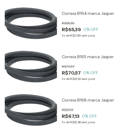
Correia B164 marca Jasper
R$65,39
R$65,39
0
% OFF
3
x
de
R$21,80
sem juros
Correia B165 marca Jasper
R$70,57
R$70,57
0
% OFF
3
x
de
R$23,52
sem juros
Correia B168 marca Jasper
R$67,13
R$67,13
0
% OFF
3
x
de
R$22,38
sem juros