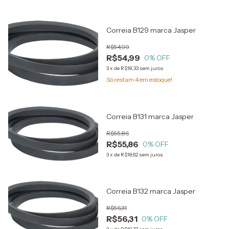
Correia B129 marca Jasper
R$54,99
R$54,99
0
% OFF
3
x
de
R$18,33
sem juros
Só restam
4
em estoque!
Correia B131 marca Jasper
R$55,86
R$55,86
0
% OFF
3
x
de
R$18,62
sem juros
Correia B132 marca Jasper
R$56,31
R$56,31
0
% OFF