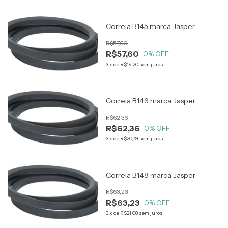
Correia B145 marca Jasper
R$57,60
R$57,60
0
% OFF
3
x
de
R$19,20
sem juros
Correia B146 marca Jasper
R$62,36
R$62,36
0
% OFF
3
x
de
R$20,79
sem juros
Correia B148 marca Jasper
R$63,23
R$63,23
0
% OFF
3
x
de
R$21,08
sem juros