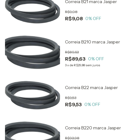
Correia B21 marca Jasper
R$9,08
R$9,08
0
% OFF
Correia B210 marca Jasper
R$89,63
R$89,63
0
% OFF
3
x
de
R$29,88
sem juros
Correia B22 marca Jasper
R$9,53
R$9,53
0
% OFF
Correia B220 marca Jasper
R$93,98