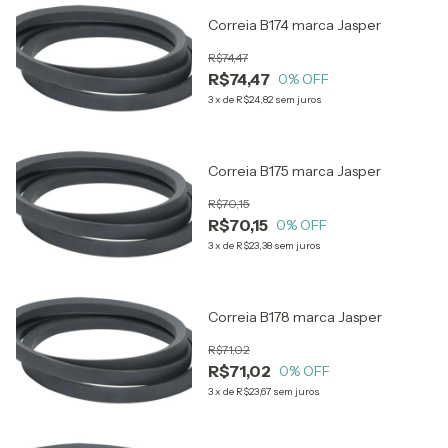
Correia B174 marca Jasper
R$74,47
R$74,47
0
% OFF
3
x
de
R$24,82
sem juros
Correia B175 marca Jasper
R$70,15
R$70,15
0
% OFF
3
x
de
R$23,38
sem juros
Correia B178 marca Jasper
R$71,02
R$71,02
0
% OFF
3
x
de
R$23,67
sem juros