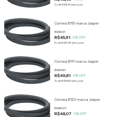
3
x
de
R$16,16
sem juros
Correia B115 marca Jasper
R$45,91
R$45,91
0
% OFF
3
x
de
R$15,30
sem juros
Correia B117 marca Jasper
R$49,81
R$49,81
0
% OFF
3
x
de
R$16,60
sem juros
Correia B120 marca Jasper
R$48,07
R$48,07
0
% OFF