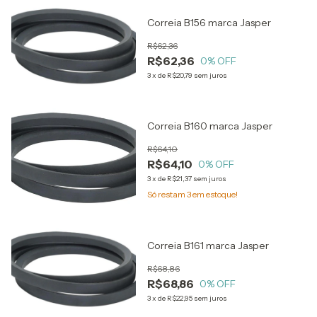
Correia B156 marca Jasper
R$62,36
R$62,36
0
% OFF
3
x
de
R$20,79
sem juros
Correia B160 marca Jasper
R$64,10
R$64,10
0
% OFF
3
x
de
R$21,37
sem juros
Só restam
3
em estoque!
Correia B161 marca Jasper
R$68,86
R$68,86
0
% OFF
3
x
de
R$22,95
sem juros