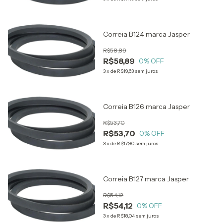
Correia B124 marca Jasper
R$58,89
R$58,89
0
% OFF
3
x
de
R$19,63
sem juros
Correia B126 marca Jasper
R$53,70
R$53,70
0
% OFF
3
x
de
R$17,90
sem juros
Correia B127 marca Jasper
R$54,12
R$54,12
0
% OFF
3
x
de
R$18,04
sem juros