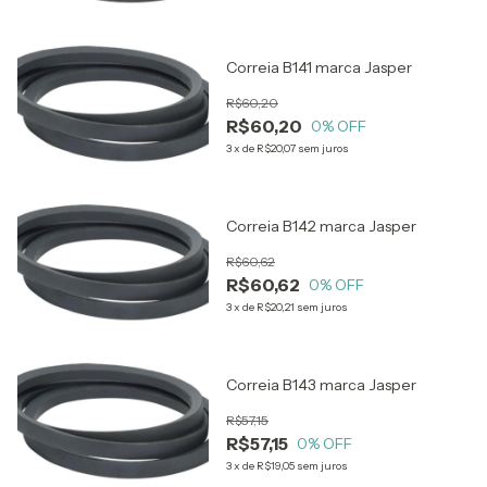
Correia B141 marca Jasper
R$60,20
R$60,20
0
% OFF
3
x
de
R$20,07
sem juros
Correia B142 marca Jasper
R$60,62
R$60,62
0
% OFF
3
x
de
R$20,21
sem juros
Correia B143 marca Jasper
R$57,15
R$57,15
0
% OFF
3
x
de
R$19,05
sem juros