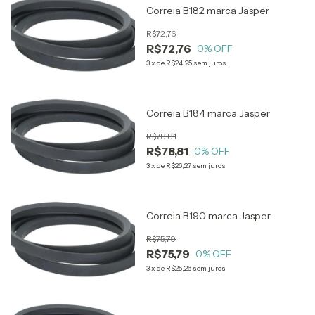
Correia B182 marca Jasper
R$72,76
R$72,76
0
% OFF
3
x
de
R$24,25
sem juros
Correia B184 marca Jasper
R$78,81
R$78,81
0
% OFF
3
x
de
R$26,27
sem juros
Correia B190 marca Jasper
R$75,79
R$75,79
0
% OFF
3
x
de
R$25,26
sem juros