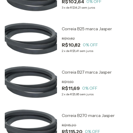
R$102,64
0
% OFF
3
x
de
R$34,21
sem juros
Correia B25 marca Jasper
R$10,82
R$10,82
0
% OFF
2
x
de
R$5,41
sem juros
Correia B27 marca Jasper
R$11,69
R$11,69
0
% OFF
2
x
de
R$5,85
sem juros
Correia B270 marca Jasper
R$115,20
R$115,20
0
% OFF