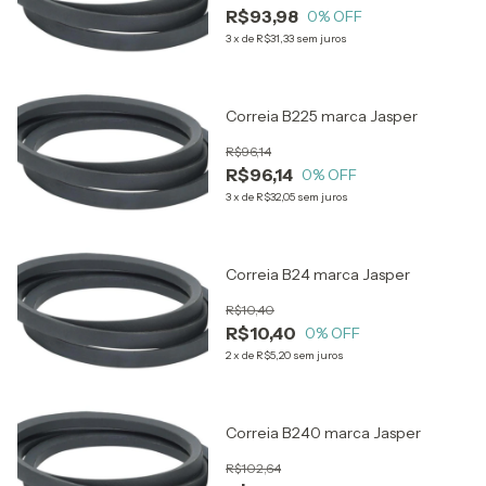
R$93,98
0
% OFF
3
x
de
R$31,33
sem juros
Correia B225 marca Jasper
R$96,14
R$96,14
0
% OFF
3
x
de
R$32,05
sem juros
Correia B24 marca Jasper
R$10,40
R$10,40
0
% OFF
2
x
de
R$5,20
sem juros
Correia B240 marca Jasper
R$102,64