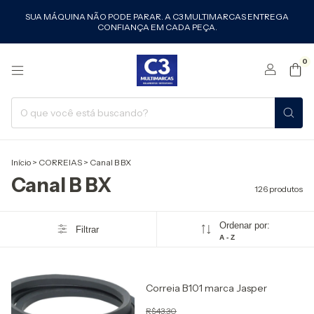
SUA MÁQUINA NÃO PODE PARAR. A C3 MULTIMARCAS ENTREGA
CONFIANÇA EM CADA PEÇA.
0
Início
>
CORREIAS
>
Canal B BX
Canal B BX
126 produtos
Ordenar por:
Filtrar
A - Z
Correia B101 marca Jasper
R$43,30