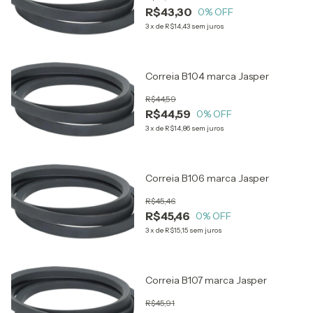
R$43,30
0
% OFF
3
x
de
R$14,43
sem juros
Correia B104 marca Jasper
R$44,59
R$44,59
0
% OFF
3
x
de
R$14,86
sem juros
Correia B106 marca Jasper
R$45,46
R$45,46
0
% OFF
3
x
de
R$15,15
sem juros
Correia B107 marca Jasper
R$45,91