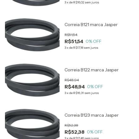
3
x
de
R$16,02
sem juros
Correia B121 marca Jasper
R$51,54
R$51,54
0
% OFF
3
x
de
R$17,18
sem juros
Correia B122 marca Jasper
R$48,94
R$48,94
0
% OFF
3
x
de
R$16,31
sem juros
Correia B123 marca Jasper
R$52,38
R$52,38
0
% OFF
3
x
de
R$17,46
sem juros