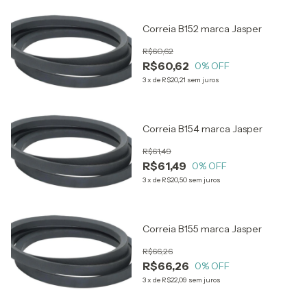
Correia B152 marca Jasper
R$60,62
R$60,62
0
% OFF
3
x
de
R$20,21
sem juros
Correia B154 marca Jasper
R$61,49
R$61,49
0
% OFF
3
x
de
R$20,50
sem juros
Correia B155 marca Jasper
R$66,26
R$66,26
0
% OFF
3
x
de
R$22,09
sem juros