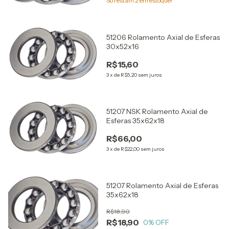
Só restam
2
em estoque!
51206 Rolamento Axial de Esferas
30x52x16
R$15,60
3
x
de
R$5,20
sem juros
51207 NSK Rolamento Axial de
Esferas 35x62x18
R$66,00
3
x
de
R$22,00
sem juros
51207 Rolamento Axial de Esferas
35x62x18
R$18,90
R$18,90
0
% OFF