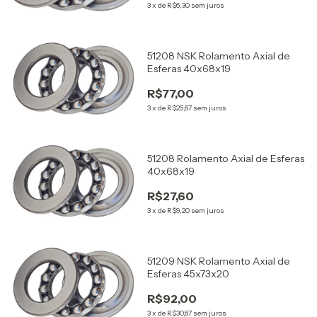
3
x
de
R$6,30
sem juros
51208 NSK Rolamento Axial de
Esferas 40x68x19
R$77,00
3
x
de
R$25,67
sem juros
51208 Rolamento Axial de Esferas
40x68x19
R$27,60
3
x
de
R$9,20
sem juros
51209 NSK Rolamento Axial de
Esferas 45x73x20
R$92,00
3
x
de
R$30,67
sem juros