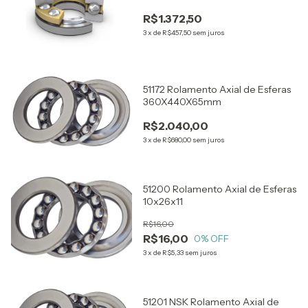
R$1.372,50
3
x
de
R$457,50
sem juros
51172 Rolamento Axial de Esferas
360X440X65mm
R$2.040,00
3
x
de
R$680,00
sem juros
51200 Rolamento Axial de Esferas
10x26x11
R$16,00
R$16,00
0
% OFF
3
x
de
R$5,33
sem juros
51201 NSK Rolamento Axial de