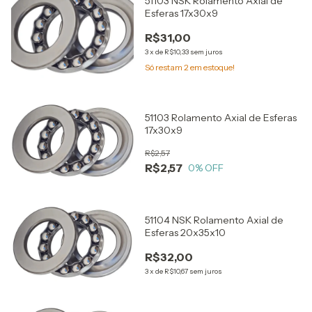
51103 NSK Rolamento Axial de
Esferas 17x30x9
R$31,00
3
x
de
R$10,33
sem juros
Só restam
2
em estoque!
51103 Rolamento Axial de Esferas
17x30x9
R$2,57
R$2,57
0
% OFF
51104 NSK Rolamento Axial de
Esferas 20x35x10
R$32,00
3
x
de
R$10,67
sem juros