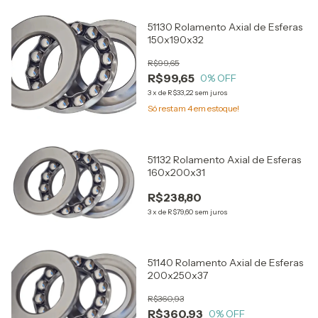
51130 Rolamento Axial de Esferas
150x190x32
R$99,65
R$99,65
0
% OFF
3
x
de
R$33,22
sem juros
Só restam
4
em estoque!
51132 Rolamento Axial de Esferas
160x200x31
R$238,80
3
x
de
R$79,60
sem juros
51140 Rolamento Axial de Esferas
200x250x37
R$360,93
R$360,93
0
% OFF