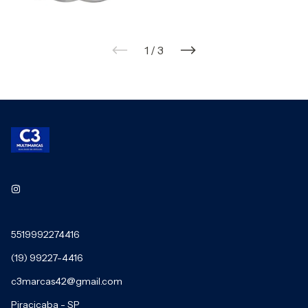
1
/
3
5519992274416
(19) 99227-4416
c3marcas42@gmail.com
Piracicaba - SP