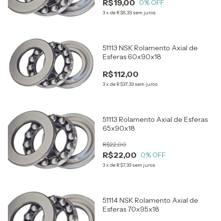
R$19,00
0
% OFF
3
x
de
R$6,33
sem juros
51113 NSK Rolamento Axial de
Esferas 60x90x18
R$112,00
3
x
de
R$37,33
sem juros
51113 Rolamento Axial de Esferas
65x90x18
R$22,00
R$22,00
0
% OFF
3
x
de
R$7,33
sem juros
51114 NSK Rolamento Axial de
Esferas 70x95x18