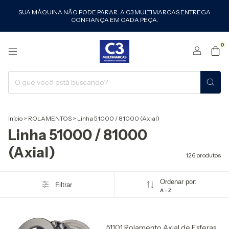
SUA MÁQUINA NÃO PODE PARAR. A C3 MULTIMARCAS ENTREGA
CONFIANÇA EM CADA PEÇA.
0
Início
>
ROLAMENTOS
>
Linha 51000 / 81000 (Axial)
Linha 51000 / 81000
(Axial)
126 produtos
Ordenar por:
Filtrar
A - Z
51101 Rolamento Axial de Esferas