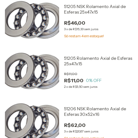
51205 NSK Rolamento Axial de
Esferas 25x47x15
R$46,00
3
x
de
R$15,33
sem juros
Só restam
4
em estoque!
51205 Rolamento Axial de Esferas
25x47x15
R$11,00
R$11,00
0
% OFF
2
x
de
R$5,50
sem juros
51206 NSK Rolamento Axial de
Esferas 30x52x16
R$62,00
3
x
de
R$20,67
sem juros