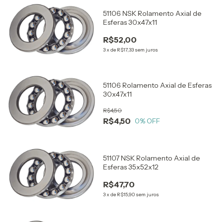
51106 NSK Rolamento Axial de
Esferas 30x47x11
R$52,00
3
x
de
R$17,33
sem juros
51106 Rolamento Axial de Esferas
30x47x11
R$4,50
R$4,50
0
% OFF
51107 NSK Rolamento Axial de
Esferas 35x52x12
R$47,70
3
x
de
R$15,90
sem juros