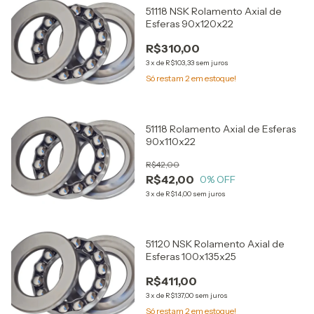
51118 NSK Rolamento Axial de
Esferas 90x120x22
R$310,00
3
x
de
R$103,33
sem juros
Só restam
2
em estoque!
51118 Rolamento Axial de Esferas
90x110x22
R$42,00
R$42,00
0
% OFF
3
x
de
R$14,00
sem juros
51120 NSK Rolamento Axial de
Esferas 100x135x25
R$411,00
3
x
de
R$137,00
sem juros
Só restam
2
em estoque!