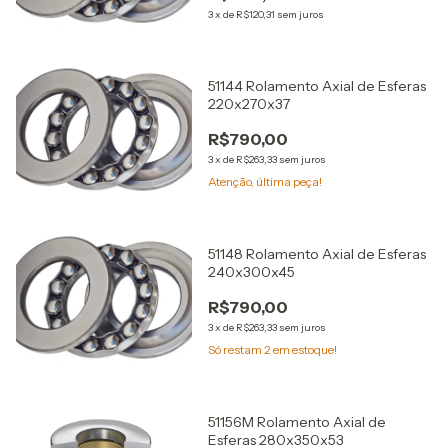
3
x
de
R$120,31
sem juros
51144 Rolamento Axial de Esferas
220x270x37
R$790,00
3
x
de
R$263,33
sem juros
Atenção, última peça!
51148 Rolamento Axial de Esferas
240x300x45
R$790,00
3
x
de
R$263,33
sem juros
Só restam
2
em estoque!
51156M Rolamento Axial de
Esferas 280x350x53