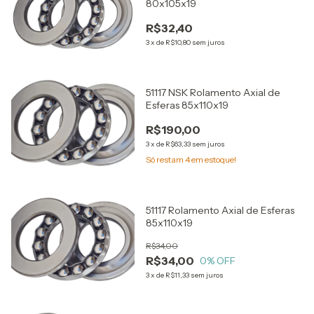
80x105x19
R$32,40
3
x
de
R$10,80
sem juros
51117 NSK Rolamento Axial de
Esferas 85x110x19
R$190,00
3
x
de
R$63,33
sem juros
Só restam
4
em estoque!
51117 Rolamento Axial de Esferas
85x110x19
R$34,00
R$34,00
0
% OFF
3
x
de
R$11,33
sem juros