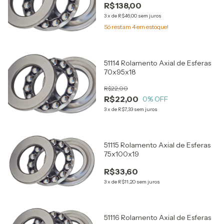
R$138,00
3
x
de
R$46,00
sem juros
Só restam
4
em estoque!
51114 Rolamento Axial de Esferas
70x95x18
R$22,00
R$22,00
0
% OFF
3
x
de
R$7,33
sem juros
51115 Rolamento Axial de Esferas
75x100x19
R$33,60
3
x
de
R$11,20
sem juros
51116 Rolamento Axial de Esferas