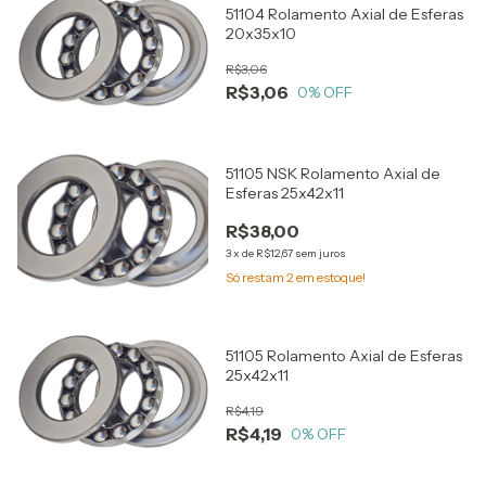
51104 Rolamento Axial de Esferas
20x35x10
R$3,06
R$3,06
0
% OFF
51105 NSK Rolamento Axial de
Esferas 25x42x11
R$38,00
3
x
de
R$12,67
sem juros
Só restam
2
em estoque!
51105 Rolamento Axial de Esferas
25x42x11
R$4,19
R$4,19
0
% OFF