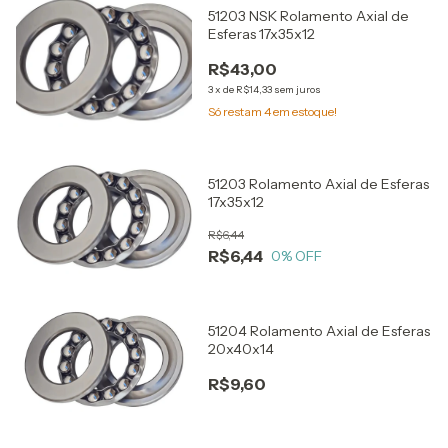
51203 NSK Rolamento Axial de
Esferas 17x35x12
R$43,00
3
x
de
R$14,33
sem juros
Só restam
4
em estoque!
51203 Rolamento Axial de Esferas
17x35x12
R$6,44
R$6,44
0
% OFF
51204 Rolamento Axial de Esferas
20x40x14
R$9,60