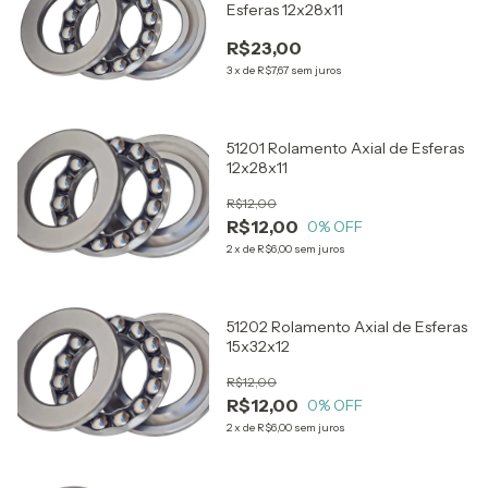
Esferas 12x28x11
R$23,00
3
x
de
R$7,67
sem juros
51201 Rolamento Axial de Esferas
12x28x11
R$12,00
R$12,00
0
% OFF
2
x
de
R$6,00
sem juros
51202 Rolamento Axial de Esferas
15x32x12
R$12,00
R$12,00
0
% OFF
2
x
de
R$6,00
sem juros