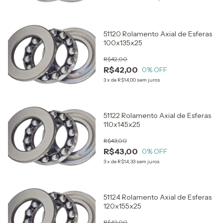
51120 Rolamento Axial de Esferas
100x135x25
R$42,00
R$42,00
0
% OFF
3
x
de
R$14,00
sem juros
51122 Rolamento Axial de Esferas
110x145x25
R$43,00
R$43,00
0
% OFF
3
x
de
R$14,33
sem juros
51124 Rolamento Axial de Esferas
120x155x25
R$42,00