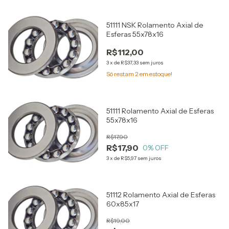
51111 NSK Rolamento Axial de
Esferas 55x78x16
R$112,00
3
x
de
R$37,33
sem juros
Só restam
2
em estoque!
51111 Rolamento Axial de Esferas
55x78x16
R$17,90
R$17,90
0
% OFF
3
x
de
R$5,97
sem juros
51112 Rolamento Axial de Esferas
60x85x17
R$19,00