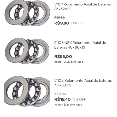
51107 Rolamento Axial de Esferas
35x52x12
R$9,80
R$9,80
0
% OFF
51108 NSK Rolamento Axial de
Esferas 40x60x13
R$53,00
3
x
de
R$17,67
sem juros
51108 Rolamento Axial de Esferas
40x63x13
R$18,40
R$18,40
0
% OFF
3
x
de
R$6,13
sem juros