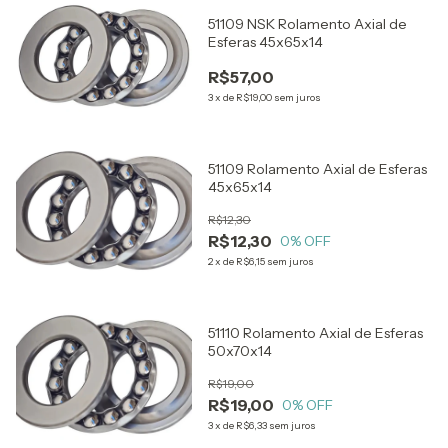
51109 NSK Rolamento Axial de
Esferas 45x65x14
R$57,00
3
x
de
R$19,00
sem juros
51109 Rolamento Axial de Esferas
45x65x14
R$12,30
R$12,30
0
% OFF
2
x
de
R$6,15
sem juros
51110 Rolamento Axial de Esferas
50x70x14
R$19,00
R$19,00
0
% OFF
3
x
de
R$6,33
sem juros