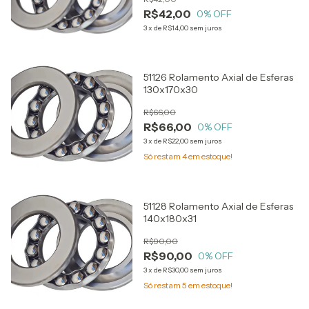
R$42,00
0
% OFF
3
x
de
R$14,00
sem juros
51126 Rolamento Axial de Esferas
130x170x30
R$66,00
R$66,00
0
% OFF
3
x
de
R$22,00
sem juros
Só restam
4
em estoque!
51128 Rolamento Axial de Esferas
140x180x31
R$90,00
R$90,00
0
% OFF
3
x
de
R$30,00
sem juros
Só restam
5
em estoque!