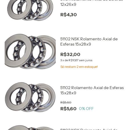
12x26x9
R$4,30
51102 NSK Rolamento Axial de
Esferas 15x28x9
R$32,00
3
x
de
R$10,67
sem juros
Só restam
2
em estoque!
51102 Rolamento Axial de Esferas
15x28x9
R$5,60
R$5,60
0
% OFF