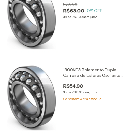
R$63,00
R$63,00
0
% OFF
3
x
de
R$21,00
sem juros
1309KC3 Rolamento Dupla
Carreira de Esferas Oscilante
45x100x25
R$54,98
3
x
de
R$18,33
sem juros
Só restam
4
em estoque!