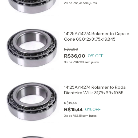
2
x
de
R$6,75
sem juros
14125A/14274 Rolamento Capa e
Cone 69,012x31,75x19,845
R$36,00
R$36,00
0
% OFF
3
x
de
R$12,00
sem juros
14125A/14274 Rolamento Roda
Dianteira Willis 31,75x69x19,85
R$15,44
R$15,44
0
% OFF
3
x
de
R$5,15
sem juros