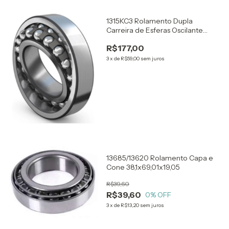
1315KC3 Rolamento Dupla
Carreira de Esferas Oscilante
75x160x37
R$177,00
3
x
de
R$59,00
sem juros
13685/13620 Rolamento Capa e
Cone 38,1x69,01x19,05
R$39,60
R$39,60
0
% OFF
3
x
de
R$13,20
sem juros