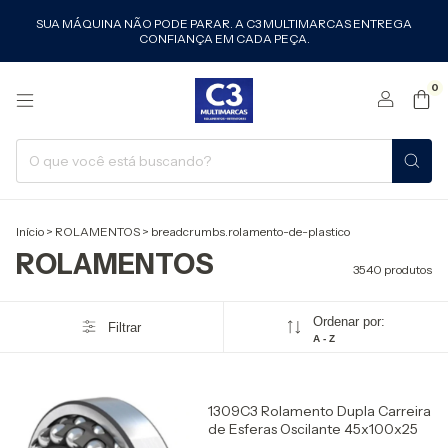
SUA MÁQUINA NÃO PODE PARAR. A C3 MULTIMARCAS ENTREGA
CONFIANÇA EM CADA PEÇA.
0
Início
>
ROLAMENTOS
>
breadcrumbs.rolamento-de-plastico
ROLAMENTOS
3540 produtos
Ordenar por:
Filtrar
A - Z
1309C3 Rolamento Dupla Carreira
de Esferas Oscilante 45x100x25