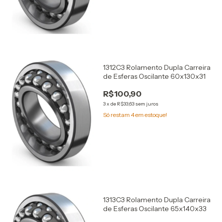
1312C3 Rolamento Dupla Carreira
de Esferas Oscilante 60x130x31
R$100,90
3
x
de
R$33,63
sem juros
Só restam
4
em estoque!
1313C3 Rolamento Dupla Carreira
de Esferas Oscilante 65x140x33