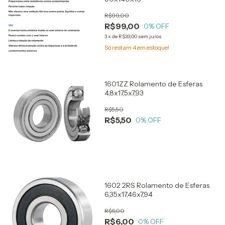
R$99,00
R$99,00
0
% OFF
3
x
de
R$33,00
sem juros
Só restam
4
em estoque!
1601ZZ Rolamento de Esferas
4,8x17,5x7,93
R$5,50
R$5,50
0
% OFF
1602 2RS Rolamento de Esferas
6,35x17,46x7,94
R$6,00
R$6,00
0
% OFF