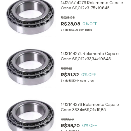
14125A/14276 Rolamento Capa e
Cone 69,012x31,75x19,845
R$28,08
R$28,08
0
% OFF
3
x
de
R$9,36
sem juros
14131/14274 Rolamento Capa e
Cone 69,012x33,34x19,845
R$31,32
R$31,32
0
% OFF
3
x
de
R$10,44
sem juros
14131/14276 Rolamento Capa e
Cone 33,34x69,01x19,85
R$38,70
R$38,70
0
% OFF