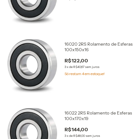
16020 2RS Rolamento de Esferas
100x150x16
R$122,00
3
x
de
R$40,67
sem juros
Só restam
4
em estoque!
16022 2RS Rolamento de Esferas
100x170x19
R$144,00
3
x
de
R$48,00
sem juros