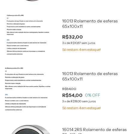
16013 Rolamento de esferas
65x100x11
R$32,00
3
x
de
R$10,67
sem juros
Só restam
4
em estoque!
16013 Rolamento de esferas
65x100x11
R$54,00
R$54,00
0
% OFF
3
x
de
R$18,00
sem juros
Só restam
4
em estoque!
16014 2RS Rolamento de esferas