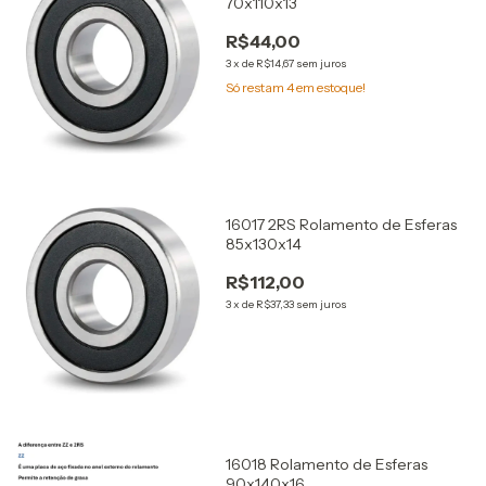
70x110x13
R$44,00
3
x
de
R$14,67
sem juros
Só restam
4
em estoque!
16017 2RS Rolamento de Esferas
85x130x14
R$112,00
3
x
de
R$37,33
sem juros
16018 Rolamento de Esferas
90x140x16