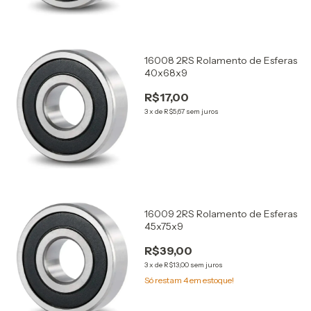
16008 2RS Rolamento de Esferas
40x68x9
R$17,00
3
x
de
R$5,67
sem juros
16009 2RS Rolamento de Esferas
45x75x9
R$39,00
3
x
de
R$13,00
sem juros
Só restam
4
em estoque!