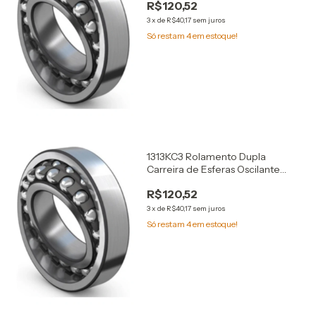
R$120,52
3
x
de
R$40,17
sem juros
Só restam
4
em estoque!
1313KC3 Rolamento Dupla
Carreira de Esferas Oscilante
65x140x33
R$120,52
3
x
de
R$40,17
sem juros
Só restam
4
em estoque!