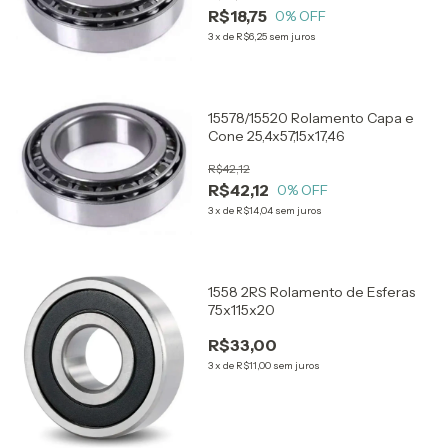
R$18,75
0
% OFF
3
x
de
R$6,25
sem juros
15578/15520 Rolamento Capa e
Cone 25,4x57,15x17,46
R$42,12
R$42,12
0
% OFF
3
x
de
R$14,04
sem juros
1558 2RS Rolamento de Esferas
75x115x20
R$33,00
3
x
de
R$11,00
sem juros