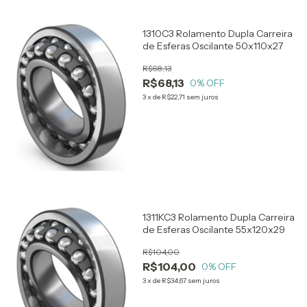
1310C3 Rolamento Dupla Carreira
de Esferas Oscilante 50x110x27
R$68,13
R$68,13
0
% OFF
3
x
de
R$22,71
sem juros
1311KC3 Rolamento Dupla Carreira
de Esferas Oscilante 55x120x29
R$104,00
R$104,00
0
% OFF
3
x
de
R$34,67
sem juros