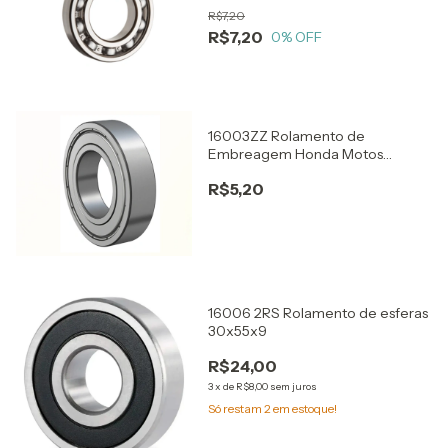
R$7,20
R$7,20
0
% OFF
16003ZZ Rolamento de
Embreagem Honda Motos
17x35x8
R$5,20
16006 2RS Rolamento de esferas
30x55x9
R$24,00
3
x
de
R$8,00
sem juros
Só restam
2
em estoque!