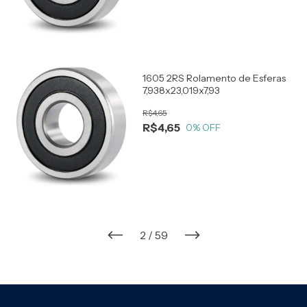
1605 2RS Rolamento de Esferas
7,938x23,019x7,93
R$4,65
R$4,65
0
% OFF
2
/
59