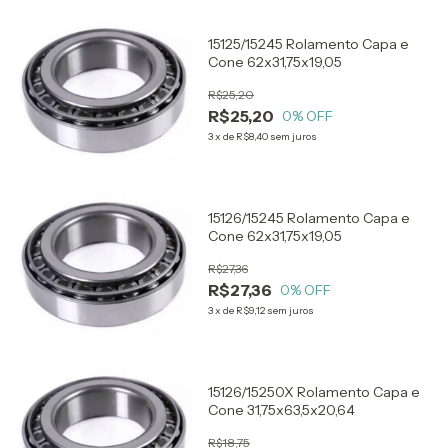
15125/15245 Rolamento Capa e
Cone 62x31,75x19,05
R$25,20
R$25,20
0
% OFF
3
x
de
R$8,40
sem juros
15126/15245 Rolamento Capa e
Cone 62x31,75x19,05
R$27,36
R$27,36
0
% OFF
3
x
de
R$9,12
sem juros
15126/15250X Rolamento Capa e
Cone 31,75x63,5x20,64
R$18,75