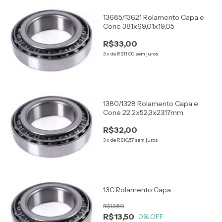
13685/13621 Rolamento Capa e
Cone 38,1x69,01x19,05
R$33,00
3
x
de
R$11,00
sem juros
1380/1328 Rolamento Capa e
Cone 22,2x52,3x23,17mm
R$32,00
3
x
de
R$10,67
sem juros
13C Rolamento Capa
R$13,50
R$13,50
0
% OFF