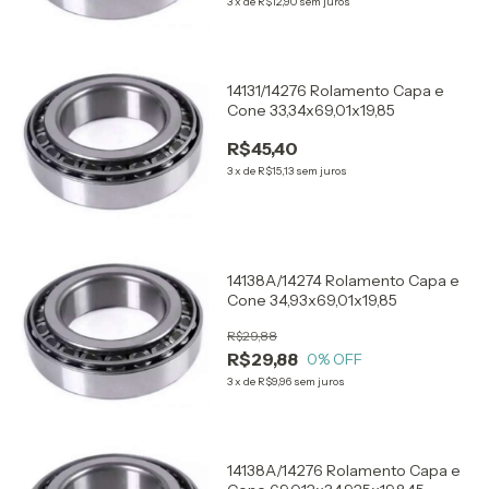
3
x
de
R$12,90
sem juros
14131/14276 Rolamento Capa e
Cone 33,34x69,01x19,85
R$45,40
3
x
de
R$15,13
sem juros
14138A/14274 Rolamento Capa e
Cone 34,93x69,01x19,85
R$29,88
R$29,88
0
% OFF
3
x
de
R$9,96
sem juros
14138A/14276 Rolamento Capa e