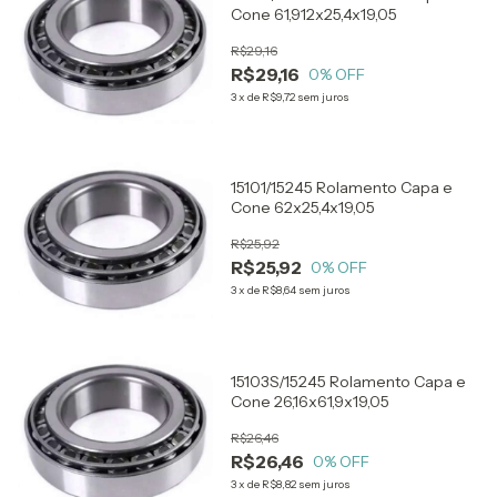
Cone 61,912x25,4x19,05
R$29,16
R$29,16
0
% OFF
3
x
de
R$9,72
sem juros
15101/15245 Rolamento Capa e
Cone 62x25,4x19,05
R$25,92
R$25,92
0
% OFF
3
x
de
R$8,64
sem juros
15103S/15245 Rolamento Capa e
Cone 26,16x61,9x19,05
R$26,46
R$26,46
0
% OFF
3
x
de
R$8,82
sem juros