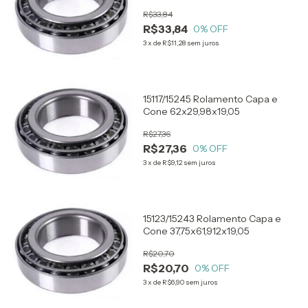
R$33,84
R$33,84
0
% OFF
3
x
de
R$11,28
sem juros
15117/15245 Rolamento Capa e
Cone 62x29,98x19,05
R$27,36
R$27,36
0
% OFF
3
x
de
R$9,12
sem juros
15123/15243 Rolamento Capa e
Cone 37,75x61,912x19,05
R$20,70
R$20,70
0
% OFF
3
x
de
R$6,90
sem juros