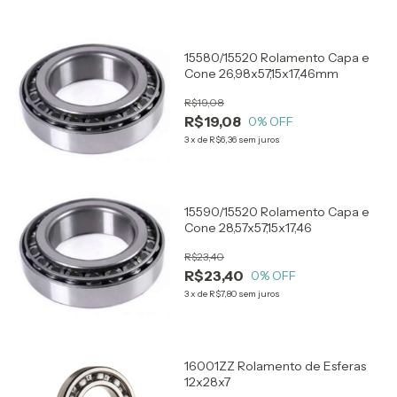
15580/15520 Rolamento Capa e
Cone 26,98x57,15x17,46mm
R$19,08
R$19,08
0
% OFF
3
x
de
R$6,36
sem juros
15590/15520 Rolamento Capa e
Cone 28,57x57,15x17,46
R$23,40
R$23,40
0
% OFF
3
x
de
R$7,80
sem juros
16001ZZ Rolamento de Esferas
12x28x7