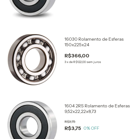
16030 Rolamento de Esferas
150x225x24
R$366,00
3
x
de
R$122,00
sem juros
1604 2RS Rolamento de Esferas
9,52x22,22x8,73
R$3,75
R$3,75
0
% OFF