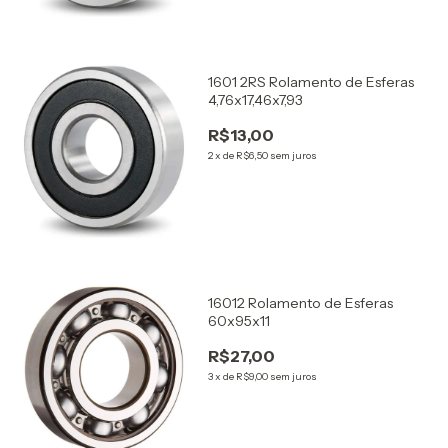
1601 2RS Rolamento de Esferas
4,76x17,46x7,93
R$13,00
2
x
de
R$6,50
sem juros
16012 Rolamento de Esferas
60x95x11
R$27,00
3
x
de
R$9,00
sem juros