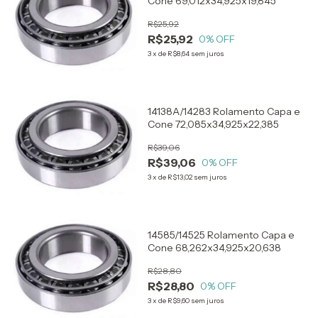
Cone 69,012x34,925x19,845
R$25,92
R$25,92
0
% OFF
3
x
de
R$8,64
sem juros
14138A/14283 Rolamento Capa e
Cone 72,085x34,925x22,385
R$39,06
R$39,06
0
% OFF
3
x
de
R$13,02
sem juros
14585/14525 Rolamento Capa e
Cone 68,262x34,925x20,638
R$28,80
R$28,80
0
% OFF
3
x
de
R$9,60
sem juros