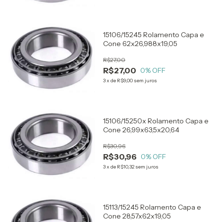
15106/15245 Rolamento Capa e
Cone 62x26,988x19,05
R$27,00
R$27,00
0
% OFF
3
x
de
R$9,00
sem juros
15106/15250x Rolamento Capa e
Cone 26,99x63,5x20,64
R$30,96
R$30,96
0
% OFF
3
x
de
R$10,32
sem juros
15113/15245 Rolamento Capa e
Cone 28,57x62x19,05