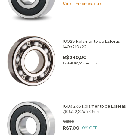
Só restam
4
em estoque!
16028 Rolamento de Esferas
140x210x22
R$240,00
3
x
de
R$80,00
sem juros
1603 2RS Rolamento de Esferas
7,93x22,22x8,73mm
R$7,00
R$7,00
0
% OFF