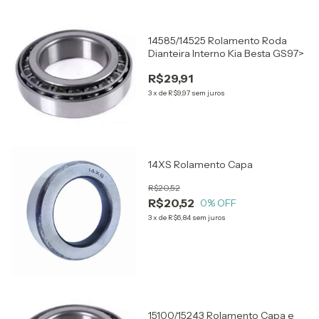
14585/14525 Rolamento Roda
Dianteira Interno Kia Besta GS97>
R$29,91
3
x
de
R$9,97
sem juros
14XS Rolamento Capa
R$20,52
R$20,52
0
% OFF
3
x
de
R$6,84
sem juros
15100/15243 Rolamento Capa e