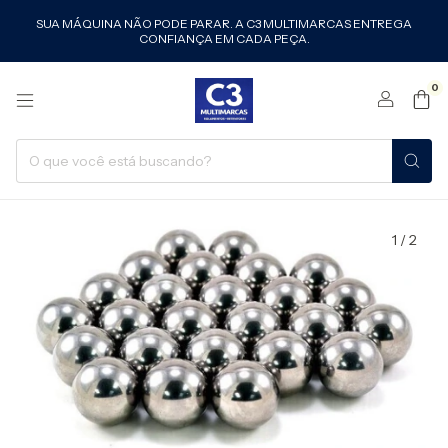
SUA MÁQUINA NÃO PODE PARAR. A C3 MULTIMARCAS ENTREGA
CONFIANÇA EM CADA PEÇA.
0
1
/
2