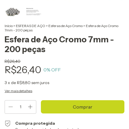
Início
>
ESFERAS DE AÇO
>
Esferas de Aço Cromo
>
Esfera de Aço Cromo
7mm - 200 peças
Esfera de Aço Cromo 7mm -
200 peças
R$26,40
R$26,40
0
% OFF
3
x de
R$8,80
sem juros
Ver mais detalhes
Compra protegida