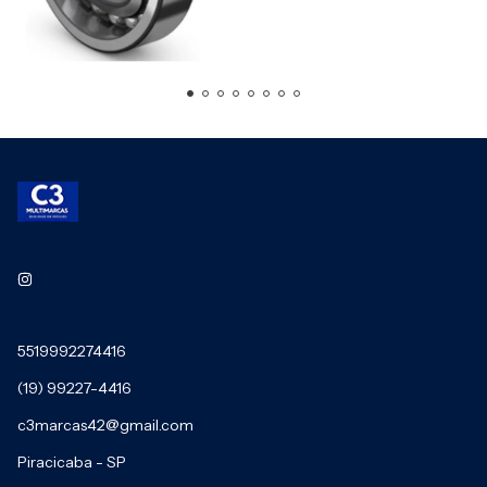
5519992274416
(19) 99227-4416
c3marcas42@gmail.com
Piracicaba - SP